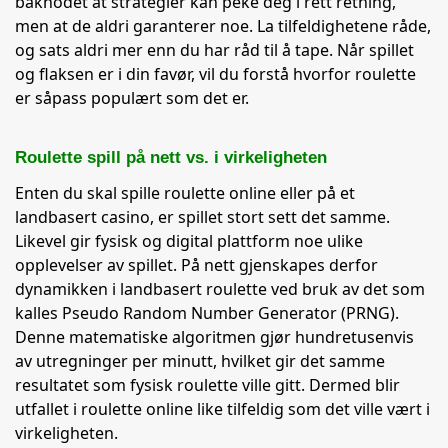
bakhodet at strategier kan peke deg i rett retning,
men at de aldri garanterer noe. La tilfeldighetene råde,
og sats aldri mer enn du har råd til å tape. Når spillet
og flaksen er i din favør, vil du forstå hvorfor roulette
er såpass populært som det er.
Roulette spill på nett vs. i virkeligheten
Enten du skal spille roulette online eller på et
landbasert casino, er spillet stort sett det samme.
Likevel gir fysisk og digital plattform noe ulike
opplevelser av spillet. På nett gjenskapes derfor
dynamikken i landbasert roulette ved bruk av det som
kalles Pseudo Random Number Generator (PRNG).
Denne matematiske algoritmen gjør hundretusenvis
av utregninger per minutt, hvilket gir det samme
resultatet som fysisk roulette ville gitt. Dermed blir
utfallet i roulette online like tilfeldig som det ville vært i
virkeligheten.