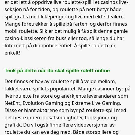
er det lett å oppdrive live roulette-spill i et casinos live-
seksjon nå for tiden, og roulette på nett betyr både
spill gratis med lekepenger og live med ekte dealere.
Mange foretrekker å spille på farten, og derfor finnes
mobil roulette. Slik er det mulig å få spilt denne gamle
casino-klassikeren fra buss eller tog, så lenge du har
Internett på din mobile enhet. Å spille roulette er
enkelt!
Tenk på dette når du skal spille rulett online
Det finnes et hav av roulette spill å velge mellom,
takket være spillets popularitet. Mange casinoer byr på
live roulette fra store og anerkjente leverandører som
NetEnt, Evolution Gaming og Extreme Live Gaming.
Disse er blant aktørene som byr på roulette-spill med
det beste innen innsatsmuligheter, funksjoner og
grafikk. Du vil også finne flere videoversjoner av
roulette du kan øve deg med. Både storspillere og