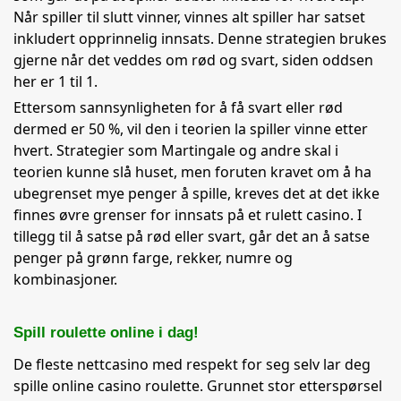
Når spiller til slutt vinner, vinnes alt spiller har satset
inkludert opprinnelig innsats. Denne strategien brukes
gjerne når det veddes om rød og svart, siden oddsen
her er 1 til 1.
Ettersom sannsynligheten for å få svart eller rød
dermed er 50 %, vil den i teorien la spiller vinne etter
hvert. Strategier som Martingale og andre skal i
teorien kunne slå huset, men foruten kravet om å ha
ubegrenset mye penger å spille, kreves det at det ikke
finnes øvre grenser for innsats på et rulett casino. I
tillegg til å satse på rød eller svart, går det an å satse
penger på grønn farge, rekker, numre og
kombinasjoner.
Spill roulette online i dag!
De fleste nettcasino med respekt for seg selv lar deg
spille online casino roulette. Grunnet stor etterspørsel